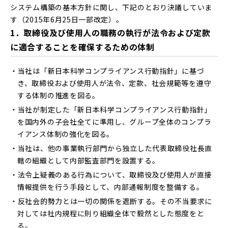
システム構築の基本方針に関し、下記のとおり決議していま
す（2015年6月25日一部改定）。
1．取締役及び使用人の職務の執行が法令および定款
に適合することを確保するための体制
当社は「新日本科学コンプライアンス行動指針」に基づ
き、取締役および使用人が法令、定款、社会規範等を遵守
する体制の推進を図る。
当社が制定した「新日本科学コンプライアンス行動指針」
を国内外の子会社全てに準用し、グループ全体のコンプラ
イアンス体制の強化を図る。
当社は、他の事業執行部門から独立した代表取締役社長直
轄の組織として内部監査部門を設置する。
法令上疑義のある行為について、取締役及び使用人が直接
情報提供を行う手段として、内部通報制度を整備する。
反社会的勢力とは一切の関係を遮断する。その不当要求に
対しては社内規程に則り組織全体で毅然とした態度をと
る。