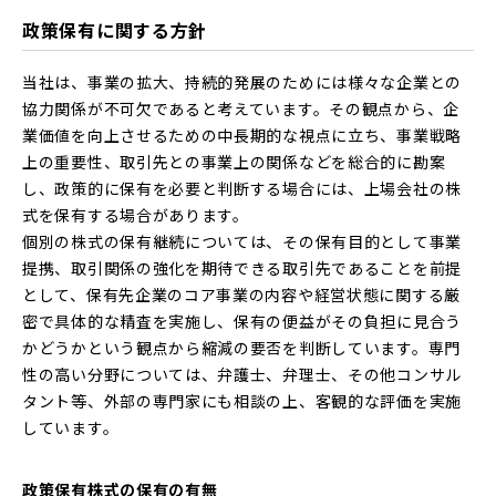
政策保有に関する方針
当社は、事業の拡大、持続的発展のためには様々な企業との
協力関係が不可欠であると考えています。その観点から、企
業価値を向上させるための中長期的な視点に立ち、事業戦略
上の重要性、取引先との事業上の関係などを総合的に勘案
し、政策的に保有を必要と判断する場合には、上場会社の株
式を保有する場合があります。
個別の株式の保有継続については、その保有目的として事業
提携、取引関係の強化を期待できる取引先であることを前提
として、保有先企業のコア事業の内容や経営状態に関する厳
密で具体的な精査を実施し、保有の便益がその負担に見合う
かどうかという観点から縮減の要否を判断しています。専門
性の高い分野については、弁護士、弁理士、その他コンサル
タント等、外部の専門家にも相談の上、客観的な評価を実施
しています。
政策保有株式の保有の有無