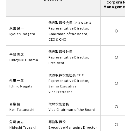
Corporate
Management
代表取締役会長 CEO＆CHO
永田 良一
Representative Director,
〇
Ryoichi Nagata
Chairman of the Board,
CEO＆CHO
代表取締役社長
平間 英之
Representative Director,
〇
Hideyuki Hirama
President
代表取締役副社長 COO
永田 一郎
Representative Director,
〇
Ichiro Nagata
Senior Executive
Vice President
高梨 健
取締役副会長
〇
Ken Takanashi
Vice Chairman of the Board
角﨑 英志
専務取締役
〇
Hideshi Tsusaki
Executive Managing Director