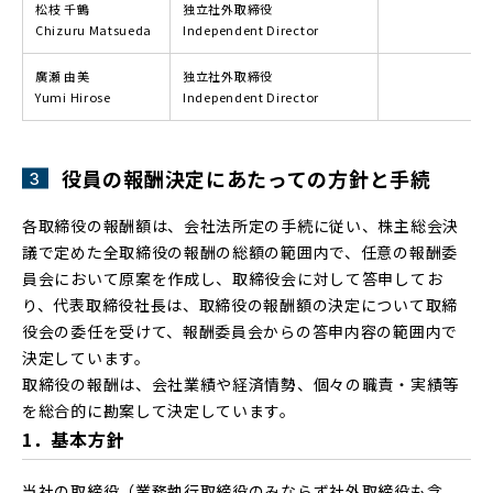
松枝 千鶴
独立社外取締役
Chizuru Matsueda
Independent Director
廣瀬 由美
独立社外取締役
Yumi Hirose
Independent Director
役員の報酬決定にあたっての方針と手続
各取締役の報酬額は、会社法所定の手続に従い、株主総会決
議で定めた全取締役の報酬の総額の範囲内で、任意の報酬委
員会において原案を作成し、取締役会に対して答申してお
り、代表取締役社長は、取締役の報酬額の決定について取締
役会の委任を受けて、報酬委員会からの答申内容の範囲内で
決定しています。
取締役の報酬は、会社業績や経済情勢、個々の職責・実績等
を総合的に勘案して決定しています。
1．基本方針
当社の取締役（業務執行取締役のみならず社外取締役も含