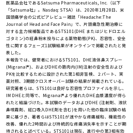
医薬品会社であるSatsuma Pharmaceuticals, Inc.（以下
「Satsuma社」。Nasdaq: STSA）は、2020年1月28日、米
国頭痛学会の公式ピアレビュー雑誌「Headache:The
Journal of Head and Face Pain」で、片頭痛急性期治療に
対する主力候補製品であるSTS101(DHE またはジヒドロエル
ゴタミン)の経鼻粉末投与による薬物動態(PK)、忍容性、安全
性に関するフェーズ1試験結果がオンラインで掲載されたと発
表した。
本報告では、健常者におけるSTS101、DHE液体鼻スプレー
(Migranal®)、およびDHEの筋肉内(IM)注射の安全性および
PKを比較するために設計された第1相非盲検、２パート、実
薬対照、3期間クロスオーバー試験の結果が掲載されている。
研究著者らは、STS101は良好な忍容性プロファイルを示し、
IM DHEと同等で、Migranal®より優れたDHE血漿濃度が得ら
れたと結論づけた。本試験のデータおよびDHE (注射剤、液状
鼻噴霧剤、経口吸入DHE剤を含む)を用いた他の臨床試験の結
果に基づき、著者らはSTS101が速やかな疼痛緩和、機能性の
改善、優れた2時間および持続的な疼痛消失率を示すことが期
待されると述べている。STS101は現在、進行中の第3相有効