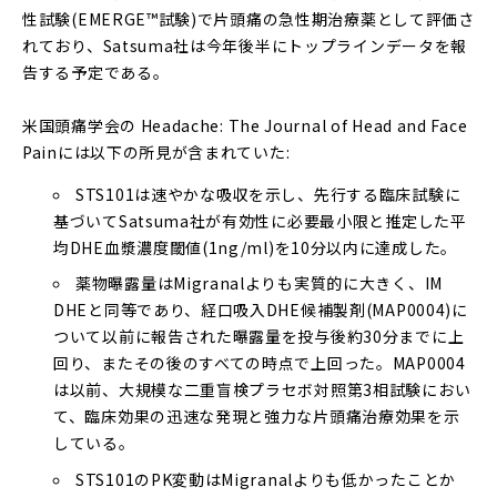
性試験(EMERGE™試験)で片頭痛の急性期治療薬として評価さ
れており、Satsuma社は今年後半にトップラインデータを報
告する予定である。
米国頭痛学会の Headache: The Journal of Head and Face
Painには以下の所見が含まれていた:
STS101は速やかな吸収を示し、先行する臨床試験に
基づいてSatsuma社が有効性に必要最小限と推定した平
均DHE血漿濃度閾値(1ng/ml)を10分以内に達成した。
薬物曝露量はMigranalよりも実質的に大きく、IM
DHEと同等であり、経口吸入DHE候補製剤(MAP0004)に
ついて以前に報告された曝露量を投与後約30分までに上
回り、またその後のすべての時点で上回った。MAP0004
は以前、大規模な二重盲検プラセボ対照第3相試験におい
て、臨床効果の迅速な発現と強力な片頭痛治療効果を示
している。
STS101のPK変動はMigranalよりも低かったことか