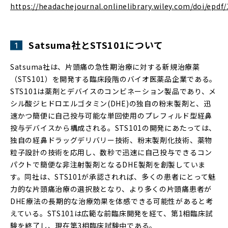
https://headachejournal.onlinelibrary.wiley.com/doi/epdf
Satsuma社とSTS101について
Satsuma社は、片頭痛の急性期治療に対する新規治療薬
（STS101）を開発する臨床段階のバイオ医薬品企業である。
STS101は薬剤とデバイスのコンビネーション製品であり、メ
シル酸ジヒドロエルゴタミン(DHE)の独自の粉末製剤と、迅
速かつ簡便に自己投与可能な単回使用のプレフィルド型経鼻
投与デバイスから構成される。STS101の開発にあたっては、
独自の経鼻ドラッグデリバリー技術、粉末製剤化技術、薬物
粒子設計の技術を応用し、数秒で迅速に自己投与できるコン
パクトで簡便な非注射製剤となるDHE製剤を創製していま
す。同社は、STS101が承認されれば、多くの患者にとって魅
力的な片頭痛治療の選択肢となり、より多くの片頭痛患者が
DHE療法の長期的な治療効果を体感できる可能性があると考
えている。STS101は広範な前臨床開発を経て、第1相臨床試
験を終了し、現在第3相臨床試験中である。