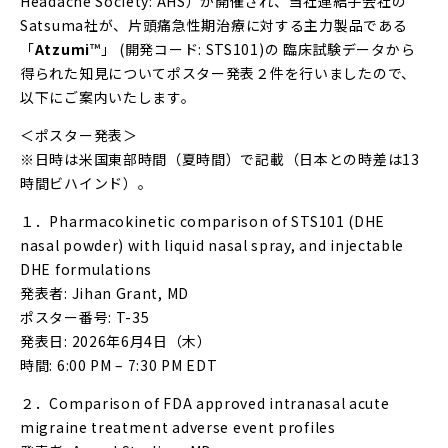
Headache Society: AHS）が開催され、当社連結子会社の
Satsuma社が、片頭痛急性期治療に対する主力製品である
「
Atzumi
™」 (開発コード: STS101)の 臨床試験データから
得られた知見についてポスター発表２件を行いましたので、
以下にご案内いたします。
＜ポスター発表＞
※日時は米国東部時間（夏時間）で記載（日本との時差は13
時間ビハインド）。
１．Pharmacokinetic comparison of STS101 (DHE
nasal powder) with liquid nasal spray, and injectable
DHE formulations
発表者: Jihan Grant, MD
ポスター番号: T-35
発表日: 2026年6月4日（木）
時間: 6:00 PM – 7:30 PM EDT
２．Comparison of FDA approved intranasal acute
migraine treatment adverse event profiles