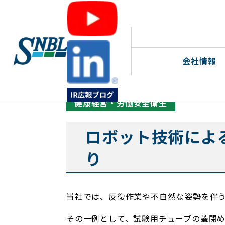
>
>
>
ホームページトップ
ESG経営
社会
ロボ
会社情報
健康経営・労働安全衛生
ロボット技術によ
り
当社では、反復作業や不自然な姿勢を伴
その一例として、試験用チューブの蓋閉め